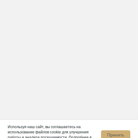
Консультация и выезд на объект
+7(495)664-57-45
sale@rodovoe-gnezdo.ru
Москва, Варшавское
шоссе, д. 125
Смотреть на карте
2026. Компания “Родовое гнездо"
Согласие на обработку персональных данных
Используя наш сайт, вы соглашаетесь на
Политика конфиденциальности
использование файлов cookie для улучшения
Принять
работы и анализа посещаемости. Подробнее в